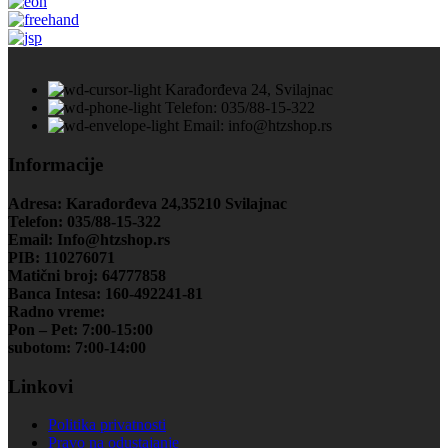
Karađorđeva 24, Svilajnac
Telefon: 035/88-15-322
Email: info@htzshop.rs
Informacije
Adresa: Karađorđeva 24,35210 Svilajnac
Telefon: 035/88-15-322
Email: Info@htzshop.rs
PIB: 110276071
Matični broj: 64777858
Banca Intesa: 160-492241-81
Radno vreme:
Pon – Pet: 7:00-15:00
subotom: 7:00-14:00
Linkovi
Politika privatnosti
Pravo na odustajanje