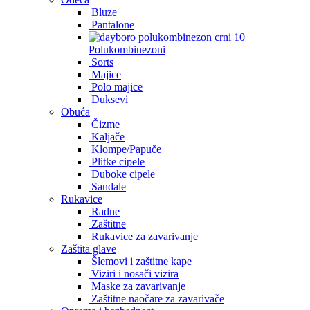
Bluze
Pantalone
Polukombinezoni
Sorts
Majice
Polo majice
Duksevi
Obuća
Čizme
Kaljače
Klompe/Papuče
Plitke cipele
Duboke cipele
Sandale
Rukavice
Radne
Zaštitne
Rukavice za zavarivanje
Zaštita glave
Šlemovi i zaštitne kape
Viziri i nosači vizira
Maske za zavarivanje
Zaštitne naočare za zavarivače