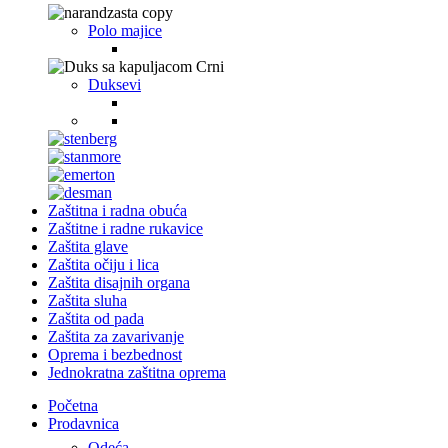
Polo majice
Duksevi
Zaštitna i radna obuća
Zaštitne i radne rukavice
Zaštita glave
Zaštita očiju i lica
Zaštita disajnih organa
Zaštita sluha
Zaštita od pada
Zaštita za zavarivanje
Oprema i bezbednost
Jednokratna zaštitna oprema
Početna
Prodavnica
Odeća