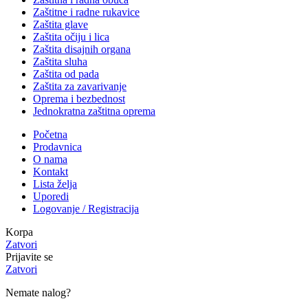
Zaštitne i radne rukavice
Zaštita glave
Zaštita očiju i lica
Zaštita disajnih organa
Zaštita sluha
Zaštita od pada
Zaštita za zavarivanje
Oprema i bezbednost
Jednokratna zaštitna oprema
Početna
Prodavnica
O nama
Kontakt
Lista želja
Uporedi
Logovanje / Registracija
Korpa
Zatvori
Prijavite se
Zatvori
Nemate nalog?