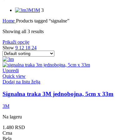
3M
3M
3
Home
Products tagged “signalne”
Showing all 3 results
Prikaži opcije
Show
9
12
18
24
Uporedi
Quick view
Dodaj na listu želja
Signalna traka 3M jednobojna, 5cm x 33m
3M
Na lageru
1.480
RSD
Crna
Bela