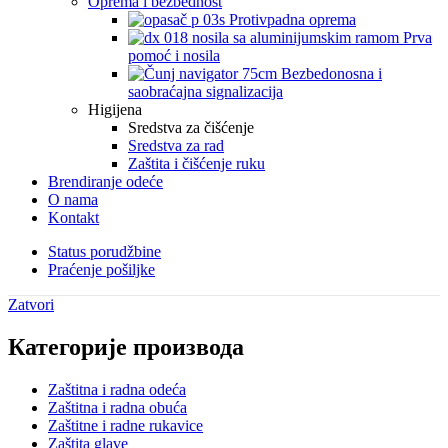
Oprema i bezbednost
Protivpadna oprema
Prva
pomoć i nosila
Bezbedonosna i
saobraćajna signalizacija
Higijena
Sredstva za čišćenje
Sredstva za rad
Zaštita i čišćenje ruku
Brendiranje odeće
O nama
Kontakt
Status porudžbine
Praćenje pošiljke
Zatvori
Категорије производа
Zaštitna i radna odeća
Zaštitna i radna obuća
Zaštitne i radne rukavice
Zaštita glave