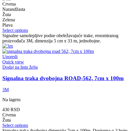
Crvena
Narandžasta
Žuta
Zelena
Plava
Select options
Signalne samolepljive podne obeležavajuće trake, renomiranog
proizvođača 3M, dimenzija 5 cm x 33 m, jednobojne.
Uporedi
Quick view
Dodaj na listu želja
Signalna traka dvobojna ROAD-562, 7cm x 100m
3M
Na lageru
430
RSD
Crvena
Žuta
Select options
Signalna traka dvobojna dimenzija 7cm x 100m. Dostupna u 2 boje: