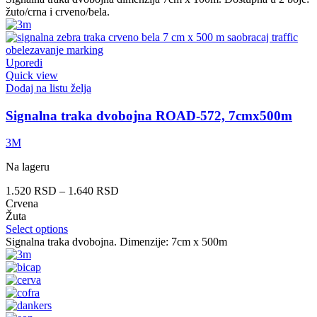
žuto/crna i crveno/bela.
Uporedi
Quick view
Dodaj na listu želja
Signalna traka dvobojna ROAD-572, 7cmx500m
3M
Na lageru
1.520
RSD
–
1.640
RSD
Crvena
Žuta
Select options
Signalna traka dvobojna. Dimenzije: 7cm x 500m