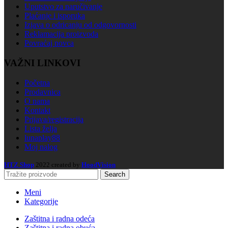
Uputstvo za naručivanje
Plaćanje i isporuka
Izjava o odricanju od odgovornosti
Reklamacija proizvoda
Povraćaj novca
VAŽNI LINKOVI
Početna
Prodavnica
O nama
Kontakt
Prijava/registracija
Lista želja
lunaplay88
Moj nalog
HTZ Shop
2022 created by
HoodVision
Search
Meni
Kategorije
Zaštitna i radna odeća
Zaštitna i radna obuća