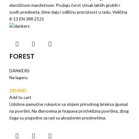
elastičnom manžetnom. Pružaju čvrst stisak lakših grubih i
suvih predmeta, čime daju i odličnu preciznost u radu. Veličina
8-11 EN 388 2121
FOREST
DANKERS
Na lageru
RSD
Add to cart
Udobne pamučne rukavice sa slojem prirodnog lateksa (guma)
na površini. Na dlanovima je hrapava protivklizna površina, zbog
čega su pogodne za rad sa abrazivnim predmetima.