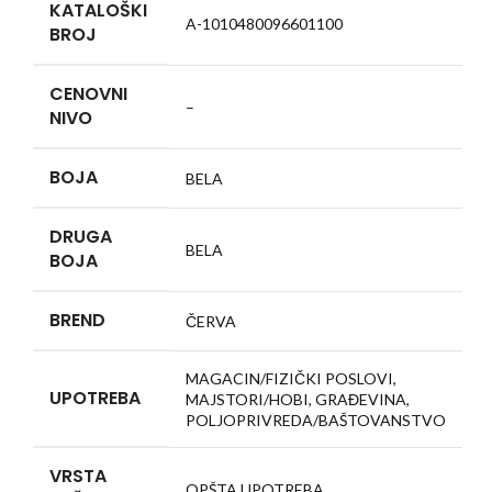
KATALOŠKI
A-1010480096601100
BROJ
CENOVNI
–
NIVO
BOJA
BELA
DRUGA
BELA
BOJA
BREND
ČERVA
MAGACIN/FIZIČKI POSLOVI,
UPOTREBA
MAJSTORI/HOBI, GRAĐEVINA,
POLJOPRIVREDA/BAŠTOVANSTVO
VRSTA
OPŠTA UPOTREBA