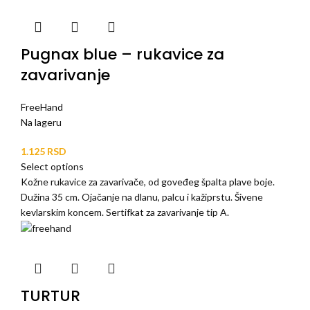
Pugnax blue – rukavice za
zavarivanje
FreeHand
Na lageru
RSD
Select options
Kožne rukavice za zavarivače, od goveđeg špalta plave boje.
Dužina 35 cm. Ojačanje na dlanu, palcu i kažiprstu. Šivene
kevlarskim koncem. Sertifkat za zavarivanje tip A.
TURTUR