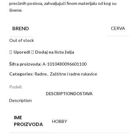
preciznih poslova, zahvaljujući finom materijalu od kog su
šivene.
BREND
CERVA
Out of stock
Uporedi
Dodaj na listu želja
Šifra proizvoda:
A-1010480096601100
Categories:
Radne
,
Zaštitne i radne rukavice
Podeli:
DESCRIPTION
DOSTAVA
Description
IME
HOBBY
PROIZVODA