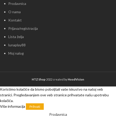
Prodavnica
O nama
Kontakt
Prijava/registracija
Lista želja
lunaplay88
Moj nalog
HTZ Shop
2022 created by
HoodVision
Koristimo kolačiće da bismo poboljšali vaše iskustvo na našoj veb
stranici. Pregledavanjem ove veb stranice prihvatate našu upotrebu
kolačića.
Više informacija
Prihvati
Prodavnica