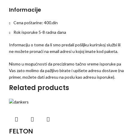
Informacije
Cena poštarine: 400.din
Rok isporuke 5-8 radna dana
Informaciju o tome da li smo predali pošiljku kurirskoj službi ili
ne možete pronaći na email adresi u kojoj imate kod paketa.
Nismo u mogućnosti da preciziramo tačno vreme isporuke pa
Vas zato molimo da pažljivo birate i upišete adresu dostave (na
primer, možete dati adresu na poslu kao adresu isporuke).
Related products
FELTON