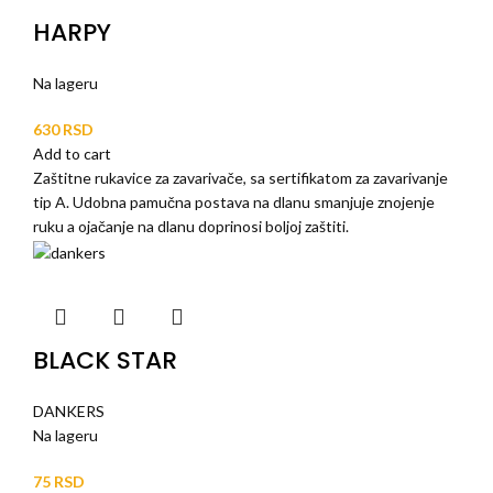
HARPY
Na lageru
RSD
Add to cart
Zaštitne rukavice za zavarivače, sa sertifikatom za zavarivanje
tip A. Udobna pamučna postava na dlanu smanjuje znojenje
ruku a ojačanje na dlanu doprinosi boljoj zaštiti.
BLACK STAR
DANKERS
Na lageru
RSD