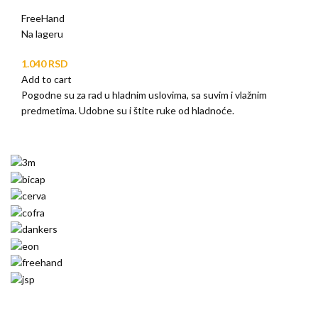
FreeHand
Na lageru
RSD
Add to cart
Pogodne su za rad u hladnim uslovima, sa suvim i vlažnim
predmetima. Udobne su i štite ruke od hladnoće.