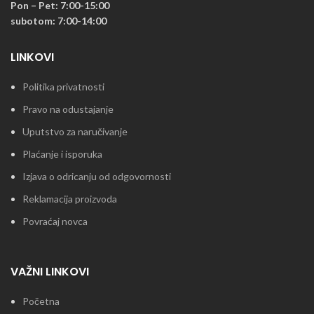
Pon – Pet: 7:00-15:00
subotom: 7:00-14:00
LINKOVI
Politika privatnosti
Pravo na odustajanje
Uputstvo za naručivanje
Plaćanje i isporuka
Izjava o odricanju od odgovornosti
Reklamacija proizvoda
Povraćaj novca
VAŽNI LINKOVI
Početna