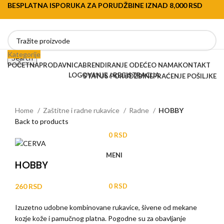
BESPLATNA ISPORUKA ZA PORUDŽBINE IZNAD 8,000 RSD
Kategorije
Search
POČETNA
PRODAVNICA
BRENDIRANJE ODEĆE
O NAMA
KONTAKT
LOGOVANJE / REGISTRACIJA
STATUS PORUDŽBINE
PRAĆENJE POŠILJKE
Home
Zaštitne i radne rukavice
Radne
HOBBY
Back to products
0
RSD
MENI
HOBBY
0
RSD
RSD
Izuzetno udobne kombinovane rukavice, šivene od mekane
kozje kože i pamučnog platna. Pogodne su za obavljanje