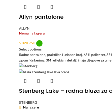
Allyn pantalone
ALLYN
Nema na lageru
RSD
Select options
Radne pantalone, praktičan i udoban kroj, 65% poliester, 
zipom i drikerima, 3M reflekivni detalji, imaju džepove za ume
Stenberg Lake – radna bluza za 
STENBERG
Na lageru