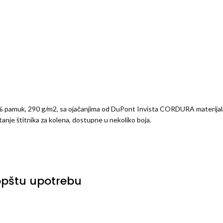
35% pamuk, 290 g/m2, sa ojačanjima od DuPont Invista CORDURA materija
tanje štitnika za kolena, dostupne u nekoliko boja.
opštu upotrebu