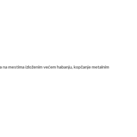
la na mestima izloženim većem habanju, kopčanje metalnim