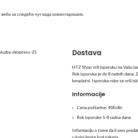
у веба за следећи пут када коментаришем.
Dostava
HTZ Shop vrši isporuku na Vašu i
Rok isporuke je do 8 radnih dana. 
besplatni. Isporuka robe se vrši isk
Informacije
Cena poštarine: 400.din
Rok isporuke 5-8 radna dana
Informaciju o tome da li smo predali
u kojoj imate kod paketa.