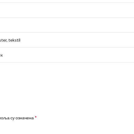
ter, tekstil
ex
*
поља су означена