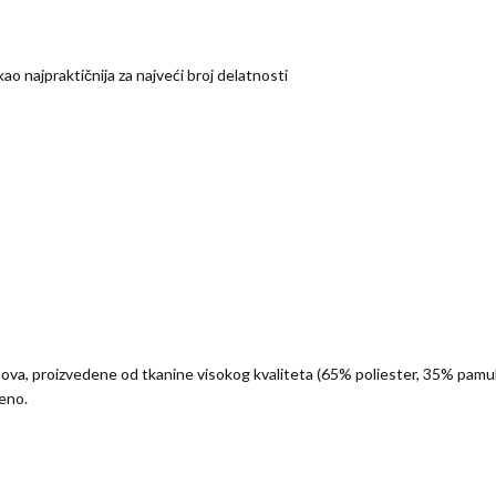
o najpraktičnija za najveći broj delatnosti
ova, proizvedene od tkanine visokog kvaliteta (65% poliester, 35% pamu
leno.