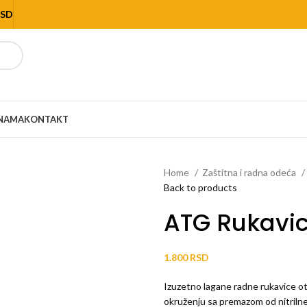
RSD
NAMA
KONTAKT
Home
Zaštitna i radna odeća
Back to products
ATG Rukavic
RSD
Izuzetno lagane radne rukavice o
okruženju sa premazom od nitriln