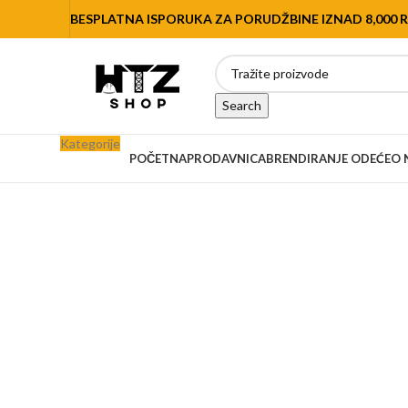
BESPLATNA ISPORUKA ZA PORUDŽBINE IZNAD 8,000 
Search
Kategorije
POČETNA
PRODAVNICA
BRENDIRANJE ODEĆE
O 