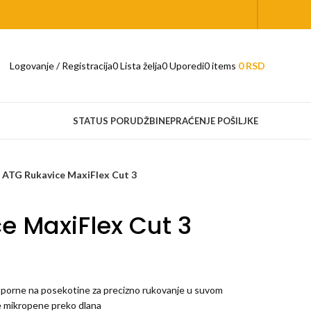
Logovanje / Registracija
0
Lista želja
0
Uporedi
0
items
0
RSD
STATUS PORUDŽBINE
PRAĆENJE POŠILJKE
ATG Rukavice MaxiFlex Cut 3
e MaxiFlex Cut 3
tporne na posekotine za precizno rukovanje u suvom
e mikropene preko dlana