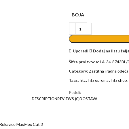
BOJA
Uporedi
Dodaj na listu želj
Šifra proizvoda:
LA-34-8743BL/
Category:
Zaštitna i radna odeća
Tags:
htz
,
htz oprema
,
htz shop
,
Podeli:
DESCRIPTION
REVIEWS (0)
DOSTAVA
ukavice MaxiFlex Cut 3