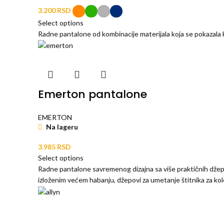
RSD
Select options
Radne pantalone od kombinacije materijala koja se pokazala ka
Emerton pantalone
EMERTON
Na lageru
RSD
Select options
Radne pantalone savremenog dizajna sa više praktičnih džep
izloženim većem habanju, džepovi za umetanje štitnika za ko