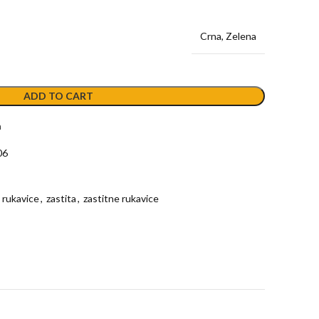
Crna, Zelena
ADD TO CART
a
06
rukavice
,
zastita
,
zastitne rukavice