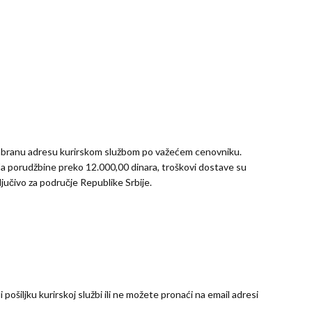
zabranu adresu kurirskom službom po važećem cenovniku.
Za porudžbine preko 12.000,00 dinara, troškovi dostave su
ljučivo za područje Republike Srbije.
 pošiljku kurirskoj službi ili ne možete pronaći na email adresi