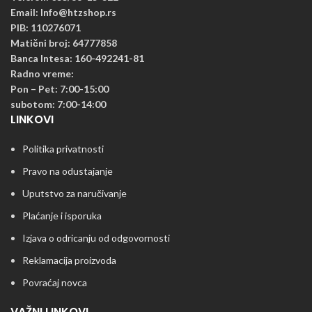
Email: Info@htzshop.rs
PIB: 110276071
Matični broj: 64777858
Banca Intesa: 160-492241-81
Radno vreme:
Pon – Pet: 7:00-15:00
subotom: 7:00-14:00
LINKOVI
Politika privatnosti
Pravo na odustajanje
Uputstvo za naručivanje
Plaćanje i isporuka
Izjava o odricanju od odgovornosti
Reklamacija proizvoda
Povraćaj novca
VAŽNI LINKOVI