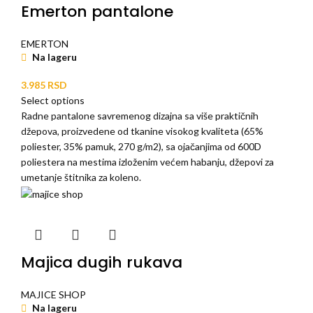
Emerton pantalone
EMERTON
Na lageru
3.985
RSD
Select options
Radne pantalone savremenog dizajna sa više praktičnih
džepova, proizvedene od tkanine visokog kvaliteta (65%
poliester, 35% pamuk, 270 g/m2), sa ojačanjima od 600D
poliestera na mestima izloženim većem habanju, džepovi za
umetanje štitnika za koleno.
Majica dugih rukava
MAJICE SHOP
Na lageru