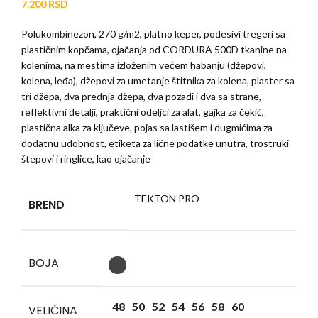
7.200
RSD
Polukombinezon, 270 g/m2, platno keper, podesivi tregeri sa
plastičnim kopčama, ojačanja od CORDURA 500D tkanine na
kolenima, na mestima izloženim većem habanju (džepovi,
kolena, leđa), džepovi za umetanje štitnika za kolena, plaster sa
tri džepa, dva prednja džepa, dva pozadi i dva sa strane,
reflektivni detalji, praktični odeljci za alat, gajka za čekić,
plastična alka za ključeve, pojas sa lastišem i dugmićima za
dodatnu udobnost, etiketa za lične podatke unutra, trostruki
štepovi i ringlice, kao ojačanje
TEKTON PRO
BREND
BOJA
48
50
52
54
56
58
60
VELIČINA