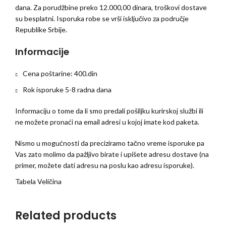
dana. Za porudžbine preko 12.000,00 dinara, troškovi dostave
su besplatni. Isporuka robe se vrši isključivo za područje
Republike Srbije.
Informacije
Cena poštarine: 400.din
Rok isporuke 5-8 radna dana
Informaciju o tome da li smo predali pošiljku kurirskoj službi ili
ne možete pronaći na email adresi u kojoj imate kod paketa.
Nismo u mogućnosti da preciziramo tačno vreme isporuke pa
Vas zato molimo da pažljivo birate i upišete adresu dostave (na
primer, možete dati adresu na poslu kao adresu isporuke).
Tabela Veličina
Related products