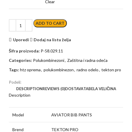
Clear
ADD TO CART
Uporedi
Dodaj na listu želja
Šifra proizvoda:
P-58.029.11
Categories:
Polukombinezoni
,
Zaštitna i radna odeća
Tags:
htz oprema
,
polukombinezon
,
radno odelo
,
tekton pro
Podeli:
DESCRIPTION
REVIEWS (0)
DOSTAVA
TABELA VELIČINA
Description
Model
AVIATOR BIB PANTS
Brend
TEKTON PRO