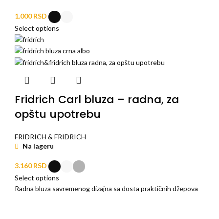
1.000
RSD
Select options
Fridrich Carl bluza – radna, za
opštu upotrebu
FRIDRICH & FRIDRICH
Na lageru
3.160
RSD
Select options
Radna bluza savremenog dizajna sa dosta praktičnih džepova