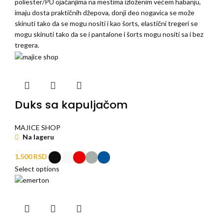
poliester/PU ojačanjima na mestima izloženim većem habanju,
imaju dosta praktičnih džepova, donji deo nogavica se može
skinuti tako da se mogu nositi i kao šorts, elastični tregeri se
mogu skinuti tako da se i pantalone i šorts mogu nositi sa i bez
tregera.
Duks sa kapuljačom
MAJICE SHOP
Na lageru
1.500
RSD
Select options