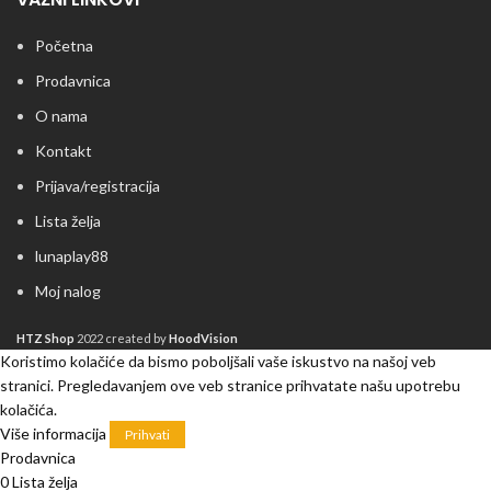
Početna
Prodavnica
O nama
Kontakt
Prijava/registracija
Lista želja
lunaplay88
Moj nalog
HTZ Shop
2022 created by
HoodVision
Koristimo kolačiće da bismo poboljšali vaše iskustvo na našoj veb
stranici. Pregledavanjem ove veb stranice prihvatate našu upotrebu
kolačića.
Više informacija
Prihvati
Prodavnica
0
Lista želja