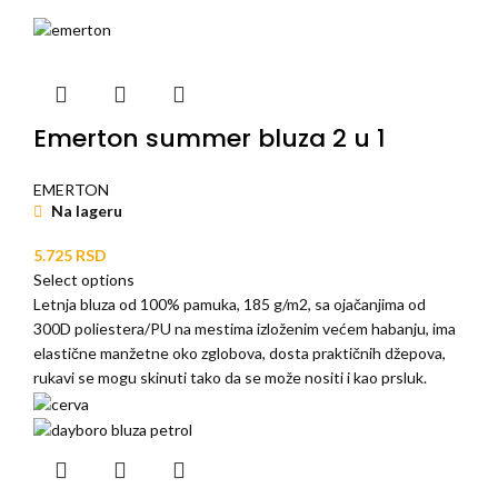
Emerton summer bluza 2 u 1
EMERTON
Na lageru
5.725
RSD
Select options
Letnja bluza od 100% pamuka, 185 g/m2, sa ojačanjima od
300D poliestera/PU na mestima izloženim većem habanju, ima
elastične manžetne oko zglobova, dosta praktičnih džepova,
rukavi se mogu skinuti tako da se može nositi i kao prsluk.