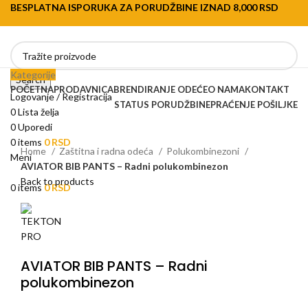
BESPLATNA ISPORUKA ZA PORUDŽBINE IZNAD 8,000 RSD
Kategorije
Search
POČETNA
PRODAVNICA
BRENDIRANJE ODEĆE
O NAMA
KONTAKT
Logovanje / Registracija
STATUS PORUDŽBINE
PRAĆENJE POŠILJKE
0
Lista želja
0
Uporedi
0
items
0
RSD
Home
Zaštitna i radna odeća
Polukombinezoni
Meni
AVIATOR BIB PANTS – Radni polukombinezon
Back to products
0
items
0
RSD
AVIATOR BIB PANTS – Radni
polukombinezon