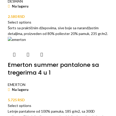
DESMAN
Na lageru
2.580
RSD
Select options
Šorts sa praktičnim džepovima, sive boje sa narandžastim
detaljima, proizveden od 80% poliester 20% pamuk, 235 gr/m2.
Emerton summer pantalone sa
tregerima 4 u 1
EMERTON
Na lageru
5.725
RSD
Select options
Letnje pantalone od 100% pamuka, 185 g/m2, sa 300D