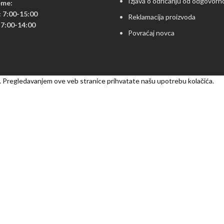
Izjava o odricanju od odgovorn
eme:
: 7:00-15:00
Reklamacija proizvoda
7:00-14:00
Povraćaj novca
ci. Pregledavanjem ove veb stranice prihvatate našu upotrebu kolačića.