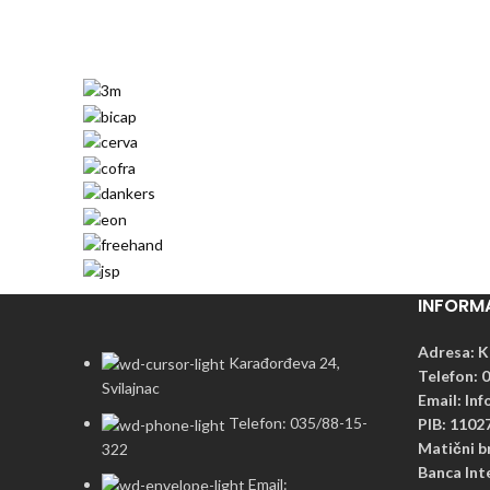
INFORM
Adresa: K
Karađorđeva 24,
Telefon: 
Svilajnac
Email: In
Telefon: 035/88-15-
PIB: 1102
Matični b
322
Banca Int
Email: