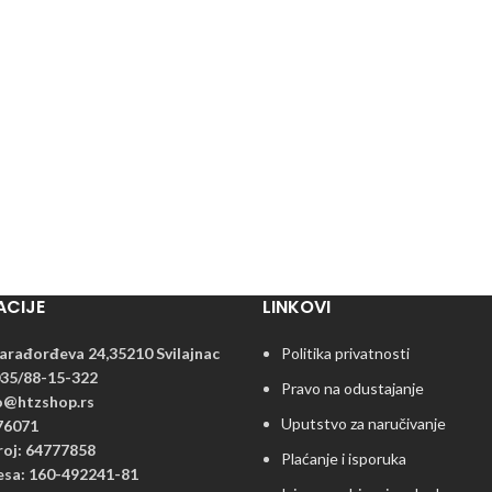
ACIJE
LINKOVI
arađorđeva 24,35210 Svilajnac
Politika privatnosti
035/88-15-322
Pravo na odustajanje
fo@htzshop.rs
Uputstvo za naručivanje
76071
roj: 64777858
Plaćanje i isporuka
esa: 160-492241-81