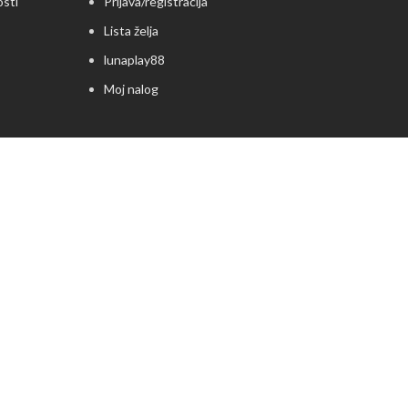
osti
Prijava/registracija
Lista želja
lunaplay88
Moj nalog