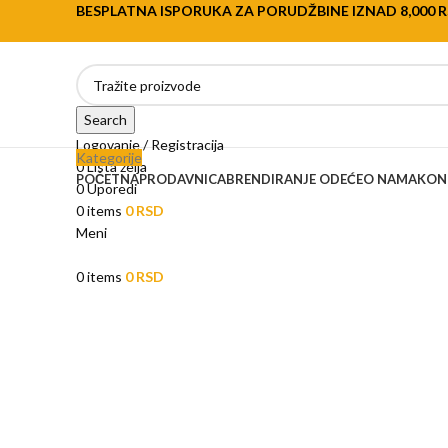
BESPLATNA ISPORUKA ZA PORUDŽBINE IZNAD 8,000 
Search
Logovanje / Registracija
Kategorije
0
Lista želja
POČETNA
PRODAVNICA
BRENDIRANJE ODEĆE
O NAMA
KON
0
Uporedi
0
items
0
RSD
Meni
0
items
0
RSD
ACCESSORIES
IMPERDIET MAURIS A NONTIN